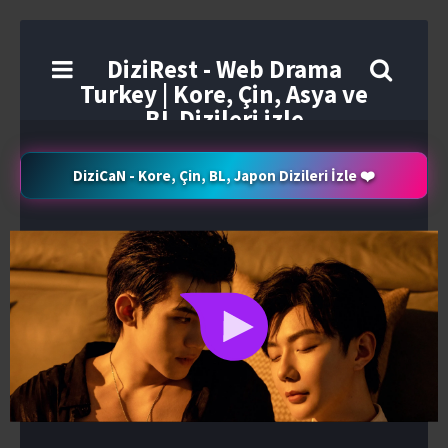
DiziRest - Web Drama
Turkey | Kore, Çin, Asya ve
BL Dizileri izle
DiziCaN - Kore, Çin, BL, Japon Dizileri İzle ❤️