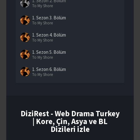
1. Sezon
2. Bölüm
To My Shore
1. Sezon
3. Bölüm
To My Shore
1. Sezon
4. Bölüm
To My Shore
1. Sezon
5. Bölüm
To My Shore
1. Sezon
6. Bölüm
To My Shore
1. Sezon
7. Bölüm
To My Shore
1. Sezon
8. Bölüm
To My Shore
DiziRest - Web Drama Turkey
| Kore, Çin, Asya ve BL
1. Sezon
9. Bölüm
To My Shore
Dizileri izle
1. Sezon
10. Bölüm