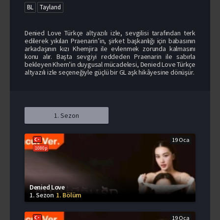
BL
Tayland
Denied Love Türkçe altyazılı izle, sevgilisi tarafından terk
edilerek yıkılan Praenarin’in, şirket başkanlığı için babasının
arkadaşının kızı Khemjira ile evlenmek zorunda kalmasını
konu alır. Başta sevgiyi reddeden Praenarin ile sabırla
bekleyen Khem’in duygusal mücadelesi, Denied Love Türkçe
altyazılı izle seçeneğiyle güçlü bir GL aşk hikâyesine dönüşür.
1. Sezon
19 Oca
1080p
Denied Love
1. Sezon
1. Bölüm
19 Oca