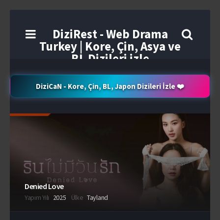
DiziRest - Web Drama
Turkey | Kore, Çin, Asya ve
BL Dizileri izle
DiziCaN - Kore, Çin, BL, Japon Dizileri İzle ❤️
Denied Love
Yapım Yılı
2025
Ülke
Tayland