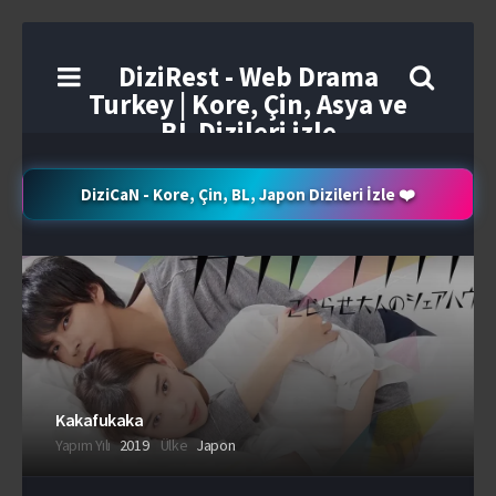
DiziRest - Web Drama
Turkey | Kore, Çin, Asya ve
BL Dizileri izle
DiziCaN - Kore, Çin, BL, Japon Dizileri İzle ❤️
Kakafukaka
Yapım Yılı
2019
Ülke
Japon