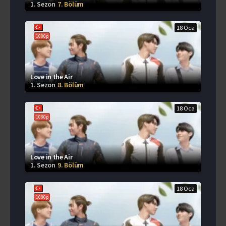
1. Sezon
7. Bölüm
18 Oca
1080p
Love in the Air
1. Sezon
8. Bölüm
18 Oca
1080p
Love in the Air
1. Sezon
9. Bölüm
18 Oca
1080p