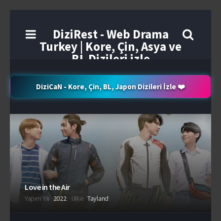
DiziRest - Web Drama
Turkey | Kore, Çin, Asya ve
BL Dizileri izle
DiziCaN - Kore, Çin, BL, Japon Dizileri İzle ❤️
Love in the Air
Yapım Yılı
2022
Ülke
Tayland