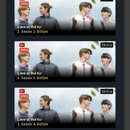
1080p
Love in the Air
1. Sezon
2. Bölüm
18 Oca
1080p
Love in the Air
1. Sezon
3. Bölüm
18 Oca
1080p
Love in the Air
1. Sezon
4. Bölüm