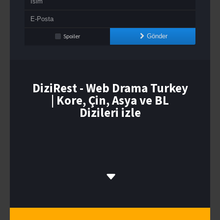
Spoiler
Gönder
DiziRest - Web Drama Turkey
| Kore, Çin, Asya ve BL
Dizileri izle
DiziRest.com –
Asya Sinemasının