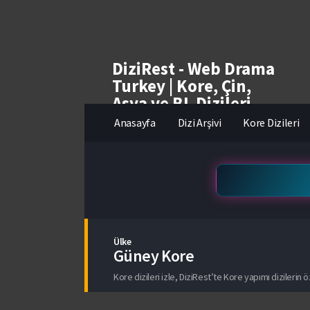
DiziRest - Web Drama
Turkey | Kore, Çin,
Asya ve BL Dizileri
izle
Anasayfa
Dizi Arşivi
Kore Dizileri
Ülke
Güney Kore
Kore dizileri izle, DiziRest’te Kore yapımı dizilerin ö