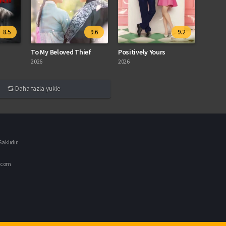
8.5
9.6
9.2
To My Beloved Thief
Positively Yours
2026
2026
Daha fazla yükle
aklıdır.
.com
DiziRest.com 
Dijital Arşivi