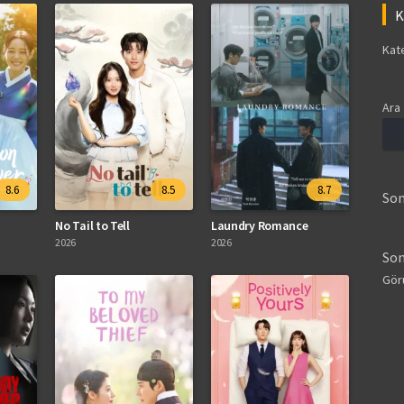
K
Kat
Ara
8.6
8.5
8.7
Son
No Tail to Tell
Laundry Romance
2026
2026
Son
Gör