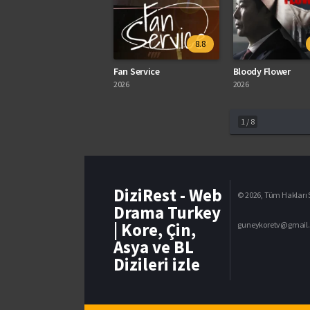
8.8
Fan Service
Bloody Flower
2026
2026
1
/
8
DiziRest - Web
© 2026, Tüm Hakları S
Drama Turkey
| Kore, Çin,
guneykoretv@gmail
Asya ve BL
Dizileri izle