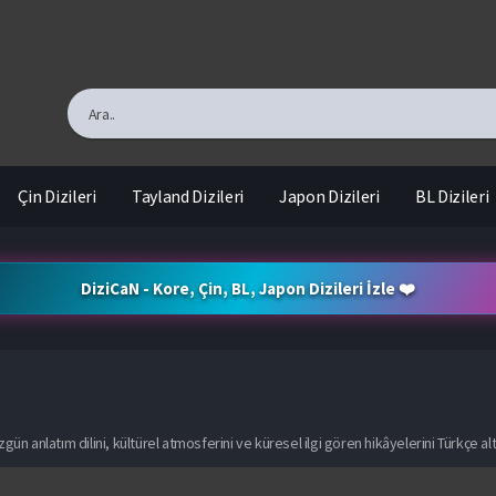
Çin Dizileri
Tayland Dizileri
Japon Dizileri
BL Dizileri
DiziCaN - Kore, Çin, BL, Japon Dizileri İzle ❤️
zgün anlatım dilini, kültürel atmosferini ve küresel ilgi gören hikâyelerini Türkçe alt