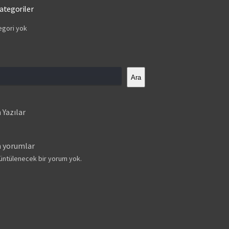
ategoriler
egori yok
Ara
 Yazılar
 yorumlar
üntülenecek bir yorum yok.