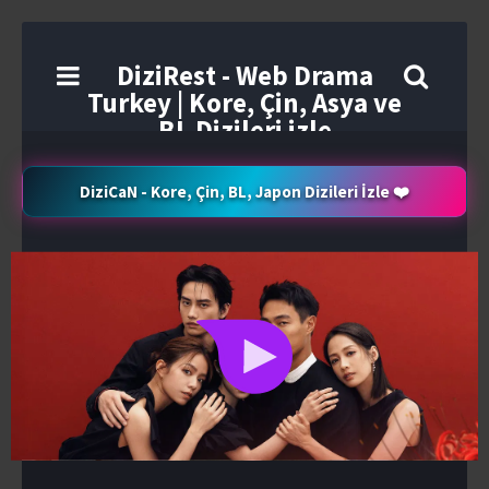
DiziRest - Web Drama
Turkey | Kore, Çin, Asya ve
BL Dizileri izle
DiziCaN - Kore, Çin, BL, Japon Dizileri İzle ❤️