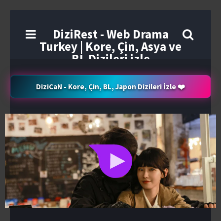
DiziRest - Web Drama
Turkey | Kore, Çin, Asya ve
BL Dizileri izle
DiziCaN - Kore, Çin, BL, Japon Dizileri İzle ❤️