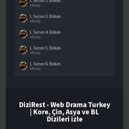
1. Sezon
2. Bölüm
Affinity
1. Sezon
3. Bölüm
Affinity
1. Sezon
4. Bölüm
Affinity
1. Sezon
5. Bölüm
Affinity
1. Sezon
6. Bölüm
Affinity
1. Sezon
7. Bölüm
Affinity
1. Sezon
8. Bölüm
Affinity
DiziRest - Web Drama Turkey
| Kore, Çin, Asya ve BL
1. Sezon
9. Bölüm
Affinity
Dizileri izle
1. Sezon
10. Bölüm