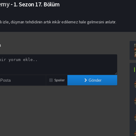
demy
-
1. Sezon
17. Bölüm
 izle, düşman tehdidinin artık inkâr edilemez hale gelmesini anlatır.
n
Spoiler
Gönder