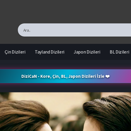
Çin Dizileri
Tayland Dizileri
Japon Dizileri
BL Dizileri
DiziCaN - Kore, Çin, BL, Japon Dizileri İzle ❤️