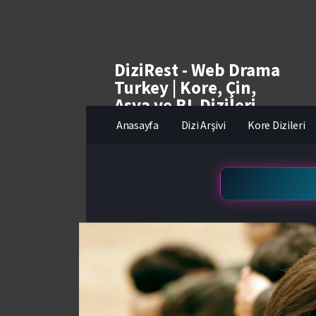
DiziRest - Web Drama
Turkey | Kore, Çin,
Asya ve BL Dizileri
izle
Anasayfa
Dizi Arşivi
Kore Dizileri