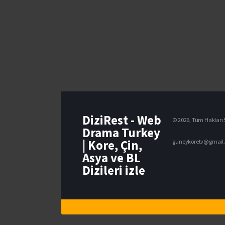
DiziRest - Web
© 2026, Tüm Hakları S
Drama Turkey
| Kore, Çin,
guneykoretv@gmail
Asya ve BL
Dizileri izle