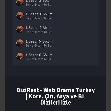
1. Sezon
2. Bölüm
Be Not Meant to Be
1. Sezon
3. Bölüm
Be Not Meant to Be
1. Sezon
4. Bölüm
Be Not Meant to Be
1. Sezon
5. Bölüm
Be Not Meant to Be
1. Sezon
6. Bölüm
Be Not Meant to Be
1. Sezon
7. Bölüm
Be Not Meant to Be
1. Sezon
8. Bölüm
Be Not Meant to Be
DiziRest - Web Drama Turkey
| Kore, Çin, Asya ve BL
1. Sezon
9. Bölüm
Be Not Meant to Be
Dizileri izle
1. Sezon
10. Bölüm