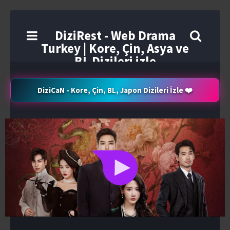
DiziRest - Web Drama
Turkey | Kore, Çin, Asya ve
BL Dizileri izle
DiziCaN - Kore, Çin, BL, Japon Dizileri İzle ❤️