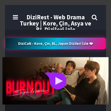
DiziRest - Web Drama
Turkey | Kore, Çin, Asya ve
BL Dizileri izle
DiziCaN - Kore, Çin, BL, Japon Dizileri İzle ❤️