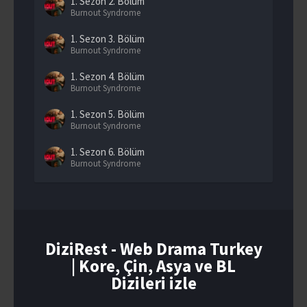
1. Sezon
2. Bölüm
Burnout Syndrome
1. Sezon
3. Bölüm
Burnout Syndrome
1. Sezon
4. Bölüm
Burnout Syndrome
1. Sezon
5. Bölüm
Burnout Syndrome
1. Sezon
6. Bölüm
Burnout Syndrome
1. Sezon
7. Bölüm
Burnout Syndrome
1. Sezon
8. Bölüm
Burnout Syndrome
DiziRest - Web Drama Turkey
| Kore, Çin, Asya ve BL
1. Sezon
9. Bölüm
Burnout Syndrome
Dizileri izle
1. Sezon
10. Bölüm