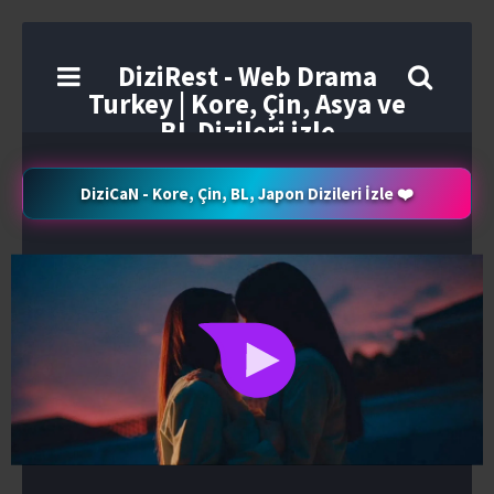
DiziRest - Web Drama
Turkey | Kore, Çin, Asya ve
BL Dizileri izle
DiziCaN - Kore, Çin, BL, Japon Dizileri İzle ❤️