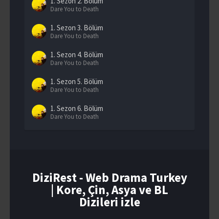
1. Sezon
2. Bölüm
Dare You to Death
1. Sezon
3. Bölüm
Dare You to Death
1. Sezon
4. Bölüm
Dare You to Death
1. Sezon
5. Bölüm
Dare You to Death
1. Sezon
6. Bölüm
Dare You to Death
1. Sezon
7. Bölüm
Dare You to Death
1. Sezon
8. Bölüm
Dare You to Death
DiziRest - Web Drama Turkey
| Kore, Çin, Asya ve BL
1. Sezon
9. Bölüm
Dare You to Death
Dizileri izle
1. Sezon
10. Bölüm