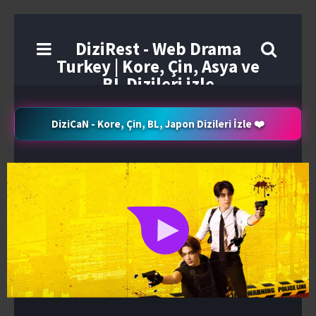
DiziRest - Web Drama
Turkey | Kore, Çin, Asya ve
BL Dizileri izle
DiziCaN - Kore, Çin, BL, Japon Dizileri İzle ❤️