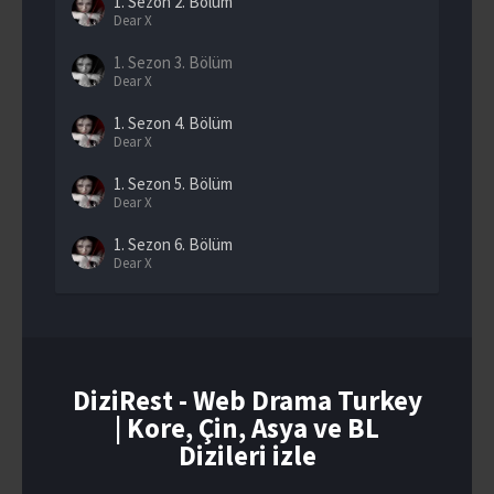
1. Sezon
2. Bölüm
Dear X
1. Sezon
3. Bölüm
Dear X
1. Sezon
4. Bölüm
Dear X
1. Sezon
5. Bölüm
Dear X
1. Sezon
6. Bölüm
Dear X
1. Sezon
7. Bölüm
Dear X
1. Sezon
8. Bölüm
Dear X
DiziRest - Web Drama Turkey
| Kore, Çin, Asya ve BL
1. Sezon
9. Bölüm
Dear X
Dizileri izle
1. Sezon
10. Bölüm