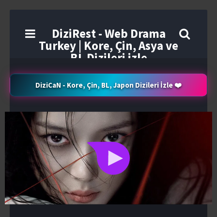
DiziRest - Web Drama
Turkey | Kore, Çin, Asya ve
BL Dizileri izle
DiziCaN - Kore, Çin, BL, Japon Dizileri İzle ❤️