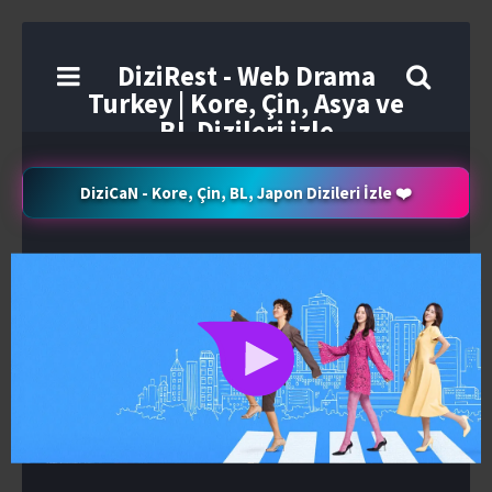
DiziRest - Web Drama
Turkey | Kore, Çin, Asya ve
BL Dizileri izle
DiziCaN - Kore, Çin, BL, Japon Dizileri İzle ❤️