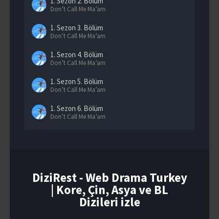
1. Sezon
2. Bölüm
Don’t Call Me Ma’am
1. Sezon
3. Bölüm
Don’t Call Me Ma’am
1. Sezon
4. Bölüm
Don’t Call Me Ma’am
1. Sezon
5. Bölüm
Don’t Call Me Ma’am
1. Sezon
6. Bölüm
Don’t Call Me Ma’am
1. Sezon
7. Bölüm
Don’t Call Me Ma’am
1. Sezon
8. Bölüm
Don’t Call Me Ma’am
DiziRest - Web Drama Turkey
| Kore, Çin, Asya ve BL
1. Sezon
9. Bölüm
Don’t Call Me Ma’am
Dizileri izle
1. Sezon
10. Bölüm