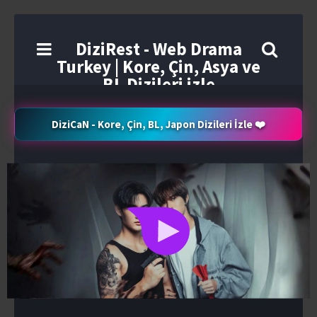
DiziRest - Web Drama
Turkey | Kore, Çin, Asya ve
BL Dizileri izle
DiziCaN - Kore, Çin, BL, Japon Dizileri İzle ❤️