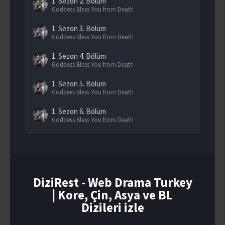
1. Sezon
2. Bölüm
Goddess Bless You from Death
1. Sezon
3. Bölüm
Goddess Bless You from Death
1. Sezon
4. Bölüm
Goddess Bless You from Death
1. Sezon
5. Bölüm
Goddess Bless You from Death
1. Sezon
6. Bölüm
Goddess Bless You from Death
1. Sezon
7. Bölüm
Goddess Bless You from Death
1. Sezon
8. Bölüm
Goddess Bless You from Death
DiziRest - Web Drama Turkey
| Kore, Çin, Asya ve BL
1. Sezon
9. Bölüm
Goddess Bless You from Death
Dizileri izle
1. Sezon
10. Bölüm