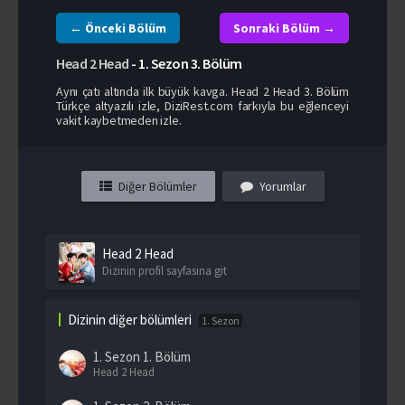
← Önceki Bölüm
Sonraki Bölüm →
Head 2 Head
-
1. Sezon
3. Bölüm
Aynı çatı altında ilk büyük kavga. Head 2 Head 3. Bölüm
Türkçe altyazılı izle, DiziRest.com farkıyla bu eğlenceyi
vakit kaybetmeden izle.
Diğer Bölümler
Yorumlar
Head 2 Head
Dizinin profil sayfasına git
Dizinin diğer bölümleri
1. Sezon
1. Sezon
1. Bölüm
Head 2 Head