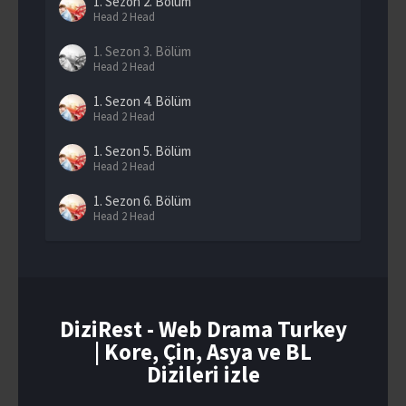
1. Sezon
2. Bölüm
Head 2 Head
1. Sezon
3. Bölüm
Head 2 Head
1. Sezon
4. Bölüm
Head 2 Head
1. Sezon
5. Bölüm
Head 2 Head
1. Sezon
6. Bölüm
Head 2 Head
1. Sezon
7. Bölüm
Head 2 Head
1. Sezon
8. Bölüm
Head 2 Head
DiziRest - Web Drama Turkey
| Kore, Çin, Asya ve BL
1. Sezon
9. Bölüm
Head 2 Head
Dizileri izle
1. Sezon
10. Bölüm