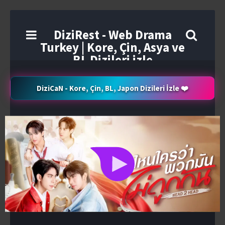
DiziRest - Web Drama
Turkey | Kore, Çin, Asya ve
BL Dizileri izle
DiziCaN - Kore, Çin, BL, Japon Dizileri İzle ❤️