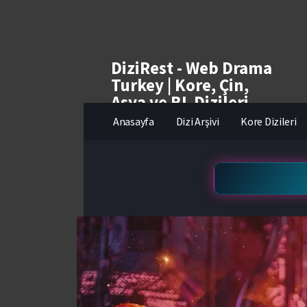
DiziRest - Web Drama
Turkey | Kore, Çin,
Asya ve BL Dizileri
izle
Anasayfa
Dizi Arşivi
Kore Dizileri