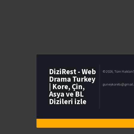
DiziRest - Web
© 2026, Tüm Hakları S
Drama Turkey
| Kore, Çin,
guneykoretv@gmail
Asya ve BL
Dizileri izle