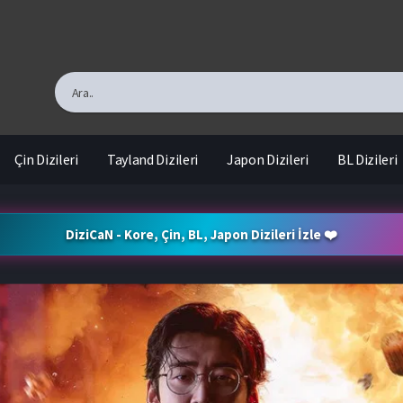
Çin Dizileri
Tayland Dizileri
Japon Dizileri
BL Dizileri
DiziCaN - Kore, Çin, BL, Japon Dizileri İzle ❤️