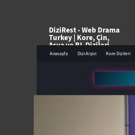
DiziRest - Web Drama
Turkey | Kore, Çin,
Asya ve BL Dizileri
izle
Anasayfa
Dizi Arşivi
Kore Dizileri