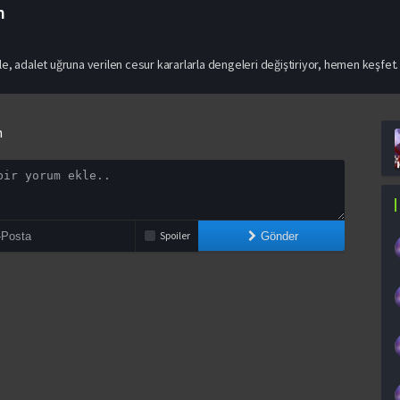
m
izle, adalet uğruna verilen cesur kararlarla dengeleri değiştiriyor, hemen keşfet.
n
Spoiler
Gönder