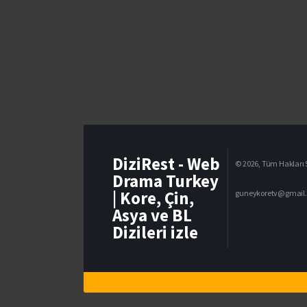
DiziRest - Web
© 2026, Tüm Hakları S
Drama Turkey
| Kore, Çin,
guneykoretv@gmail
Asya ve BL
Dizileri izle