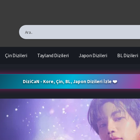
Çin Dizileri
Tayland Dizileri
Japon Dizileri
BL Dizileri
DiziCaN - Kore, Çin, BL, Japon Dizileri İzle ❤️