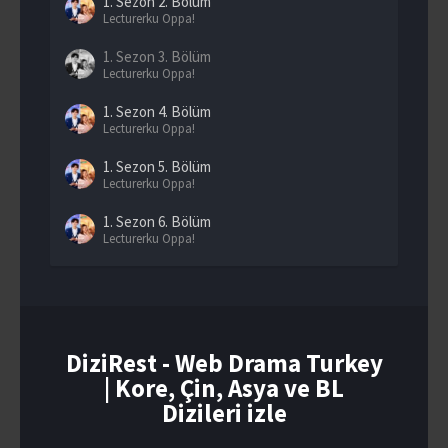
1. Sezon
2. Bölüm
Lecturerku Oppa!
1. Sezon
3. Bölüm
Lecturerku Oppa!
1. Sezon
4. Bölüm
Lecturerku Oppa!
1. Sezon
5. Bölüm
Lecturerku Oppa!
1. Sezon
6. Bölüm
Lecturerku Oppa!
1. Sezon
7. Bölüm
Lecturerku Oppa!
1. Sezon
8. Bölüm
Lecturerku Oppa!
DiziRest - Web Drama Turkey
| Kore, Çin, Asya ve BL
1. Sezon
9. Bölüm
Lecturerku Oppa!
Dizileri izle
1. Sezon
10. Bölüm