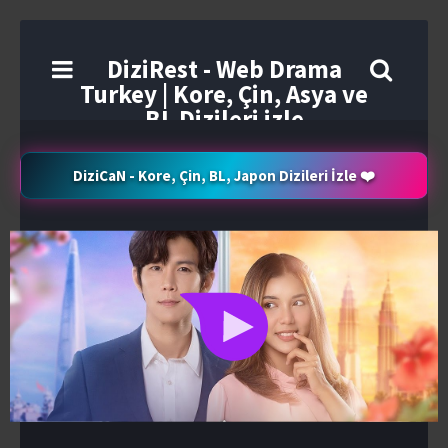
DiziRest - Web Drama
Turkey | Kore, Çin, Asya ve
BL Dizileri izle
DiziCaN - Kore, Çin, BL, Japon Dizileri İzle ❤️