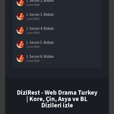
1. Sezon
2. Bölüm
Love Alert
1. Sezon
3. Bölüm
Love Alert
1. Sezon
4. Bölüm
Love Alert
1. Sezon
5. Bölüm
Love Alert
1. Sezon
6. Bölüm
Love Alert
1. Sezon
7. Bölüm
Love Alert
1. Sezon
8. Bölüm
Love Alert
DiziRest - Web Drama Turkey
| Kore, Çin, Asya ve BL
1. Sezon
9. Bölüm
Love Alert
Dizileri izle
1. Sezon
10. Bölüm