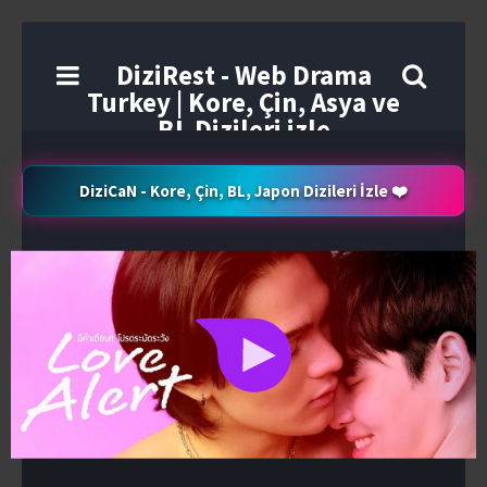
DiziRest - Web Drama
Turkey | Kore, Çin, Asya ve
BL Dizileri izle
DiziCaN - Kore, Çin, BL, Japon Dizileri İzle ❤️