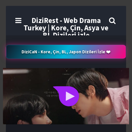
DiziRest - Web Drama
Turkey | Kore, Çin, Asya ve
BL Dizileri izle
DiziCaN - Kore, Çin, BL, Japon Dizileri İzle ❤️