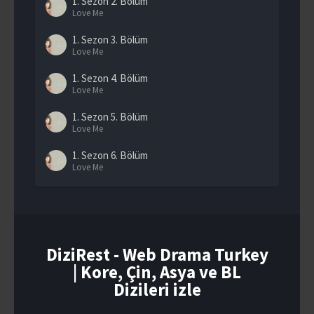
1. Sezon
2. Bölüm
Love Me
1. Sezon
3. Bölüm
Love Me
1. Sezon
4. Bölüm
Love Me
1. Sezon
5. Bölüm
Love Me
1. Sezon
6. Bölüm
Love Me
1. Sezon
7. Bölüm
Love Me
1. Sezon
8. Bölüm
Love Me
DiziRest - Web Drama Turkey
| Kore, Çin, Asya ve BL
1. Sezon
9. Bölüm
Love Me
Dizileri izle
1. Sezon
10. Bölüm