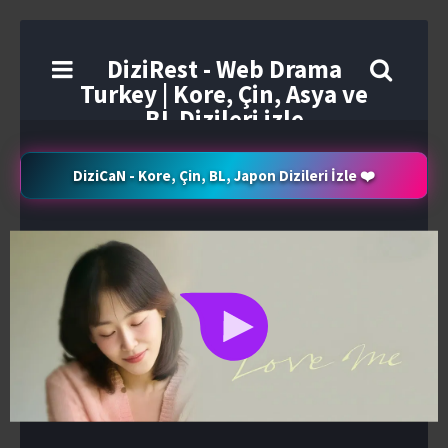
DiziRest - Web Drama
Turkey | Kore, Çin, Asya ve
BL Dizileri izle
DiziCaN - Kore, Çin, BL, Japon Dizileri İzle ❤️