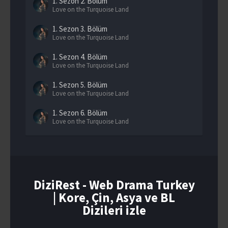
1. Sezon
2. Bölüm
Love on the Turquoise Land
1. Sezon
3. Bölüm
Love on the Turquoise Land
1. Sezon
4. Bölüm
Love on the Turquoise Land
1. Sezon
5. Bölüm
Love on the Turquoise Land
1. Sezon
6. Bölüm
Love on the Turquoise Land
1. Sezon
7. Bölüm
Love on the Turquoise Land
1. Sezon
8. Bölüm
Love on the Turquoise Land
DiziRest - Web Drama Turkey
| Kore, Çin, Asya ve BL
1. Sezon
9. Bölüm
Love on the Turquoise Land
Dizileri izle
1. Sezon
10. Bölüm