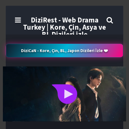
DiziRest - Web Drama
Turkey | Kore, Çin, Asya ve
BL Dizileri izle
DiziCaN - Kore, Çin, BL, Japon Dizileri İzle ❤️