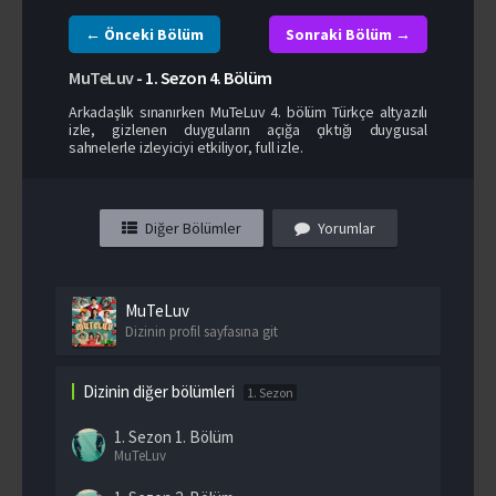
← Önceki Bölüm
Sonraki Bölüm →
MuTeLuv
-
1. Sezon
4. Bölüm
Arkadaşlık sınanırken MuTeLuv 4. bölüm Türkçe altyazılı
izle, gizlenen duyguların açığa çıktığı duygusal
sahnelerle izleyiciyi etkiliyor, full izle.
Diğer Bölümler
Yorumlar
MuTeLuv
Dizinin profil sayfasına git
Dizinin diğer bölümleri
1. Sezon
1. Sezon
1. Bölüm
MuTeLuv