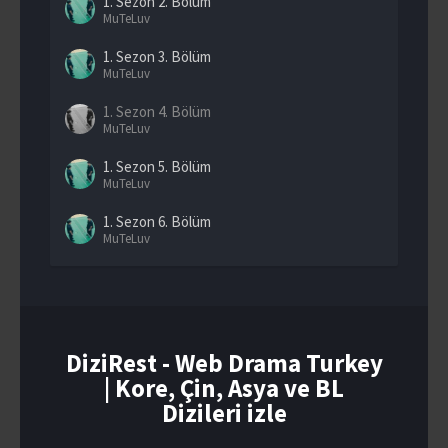
1. Sezon
2. Bölüm
MuTeLuv
1. Sezon
3. Bölüm
MuTeLuv
1. Sezon
4. Bölüm
MuTeLuv
1. Sezon
5. Bölüm
MuTeLuv
1. Sezon
6. Bölüm
MuTeLuv
1. Sezon
7. Bölüm
MuTeLuv
1. Sezon
8. Bölüm
MuTeLuv
DiziRest - Web Drama Turkey
| Kore, Çin, Asya ve BL
1. Sezon
9. Bölüm
MuTeLuv
Dizileri izle
1. Sezon
10. Bölüm