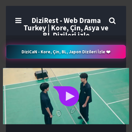
DiziRest - Web Drama
Turkey | Kore, Çin, Asya ve
BL Dizileri izle
DiziCaN - Kore, Çin, BL, Japon Dizileri İzle ❤️