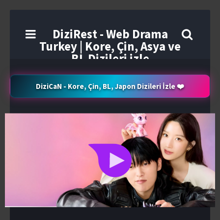
DiziRest - Web Drama
Turkey | Kore, Çin, Asya ve
BL Dizileri izle
DiziCaN - Kore, Çin, BL, Japon Dizileri İzle ❤️