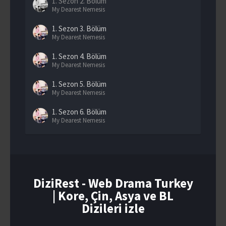
1. Sezon
2. Bölüm
My Dearest Nemesis
1. Sezon
3. Bölüm
My Dearest Nemesis
1. Sezon
4. Bölüm
My Dearest Nemesis
1. Sezon
5. Bölüm
My Dearest Nemesis
1. Sezon
6. Bölüm
My Dearest Nemesis
1. Sezon
7. Bölüm
My Dearest Nemesis
1. Sezon
8. Bölüm
My Dearest Nemesis
DiziRest - Web Drama Turkey
| Kore, Çin, Asya ve BL
1. Sezon
9. Bölüm
My Dearest Nemesis
Dizileri izle
1. Sezon
10. Bölüm