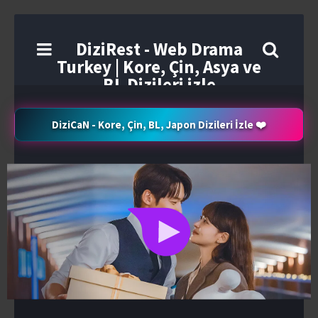
DiziRest - Web Drama
Turkey | Kore, Çin, Asya ve
BL Dizileri izle
DiziCaN - Kore, Çin, BL, Japon Dizileri İzle ❤️