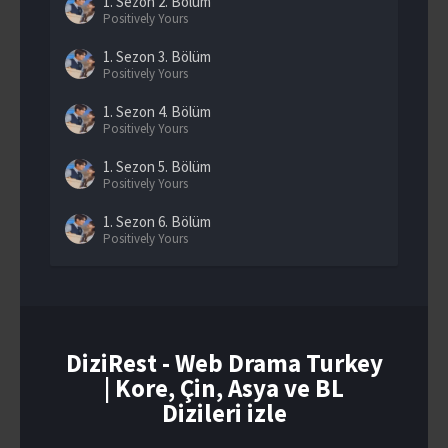
1. Sezon
2. Bölüm
Positively Yours
1. Sezon
3. Bölüm
Positively Yours
1. Sezon
4. Bölüm
Positively Yours
1. Sezon
5. Bölüm
Positively Yours
1. Sezon
6. Bölüm
Positively Yours
1. Sezon
7. Bölüm
Positively Yours
1. Sezon
8. Bölüm
Positively Yours
DiziRest - Web Drama Turkey
| Kore, Çin, Asya ve BL
1. Sezon
9. Bölüm
Positively Yours
Dizileri izle
1. Sezon
10. Bölüm