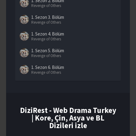
1. Sezon
2. Bölüm
Revenge of Others
1. Sezon
3. Bölüm
Revenge of Others
1. Sezon
4. Bölüm
Revenge of Others
1. Sezon
5. Bölüm
Revenge of Others
1. Sezon
6. Bölüm
Revenge of Others
1. Sezon
7. Bölüm
Revenge of Others
1. Sezon
8. Bölüm
Revenge of Others
DiziRest - Web Drama Turkey
| Kore, Çin, Asya ve BL
1. Sezon
9. Bölüm
Revenge of Others
Dizileri izle
1. Sezon
10. Bölüm