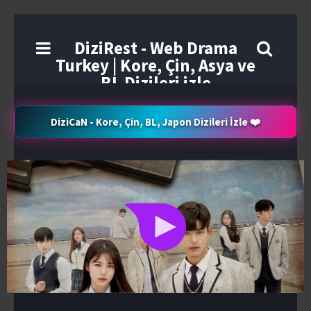
DiziRest - Web Drama
Turkey | Kore, Çin, Asya ve
BL Dizileri izle
DiziCaN - Kore, Çin, BL, Japon Dizileri İzle ❤️