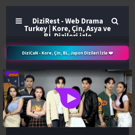
DiziRest - Web Drama
Turkey | Kore, Çin, Asya ve
BL Dizileri izle
DiziCaN - Kore, Çin, BL, Japon Dizileri İzle ❤️