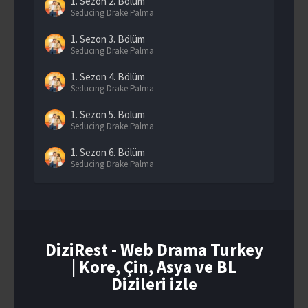
1. Sezon
2. Bölüm
Seducing Drake Palma
1. Sezon
3. Bölüm
Seducing Drake Palma
1. Sezon
4. Bölüm
Seducing Drake Palma
1. Sezon
5. Bölüm
Seducing Drake Palma
1. Sezon
6. Bölüm
Seducing Drake Palma
1. Sezon
7. Bölüm
Seducing Drake Palma
1. Sezon
8. Bölüm
Seducing Drake Palma
DiziRest - Web Drama Turkey
| Kore, Çin, Asya ve BL
1. Sezon
9. Bölüm
Seducing Drake Palma
Dizileri izle
1. Sezon
10. Bölüm