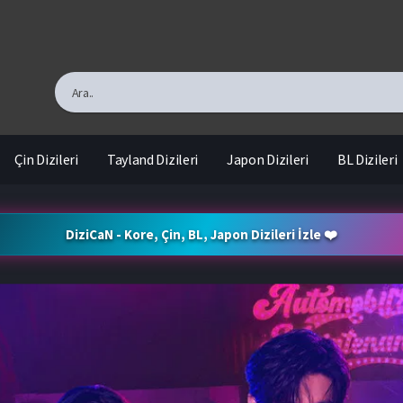
Çin Dizileri
Tayland Dizileri
Japon Dizileri
BL Dizileri
DiziCaN - Kore, Çin, BL, Japon Dizileri İzle ❤️