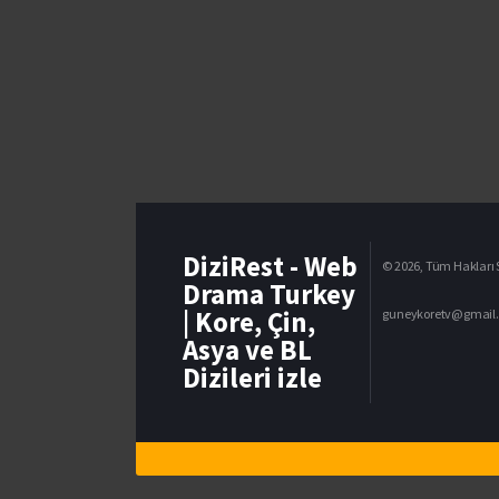
DiziRest - Web
© 2026, Tüm Hakları S
Drama Turkey
| Kore, Çin,
guneykoretv@gmail
Asya ve BL
Dizileri izle