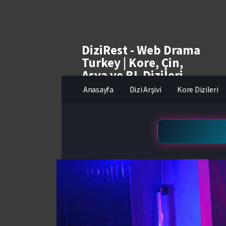
DiziRest - Web Drama
Turkey | Kore, Çin,
Asya ve BL Dizileri
izle
Anasayfa
Dizi Arşivi
Kore Dizileri