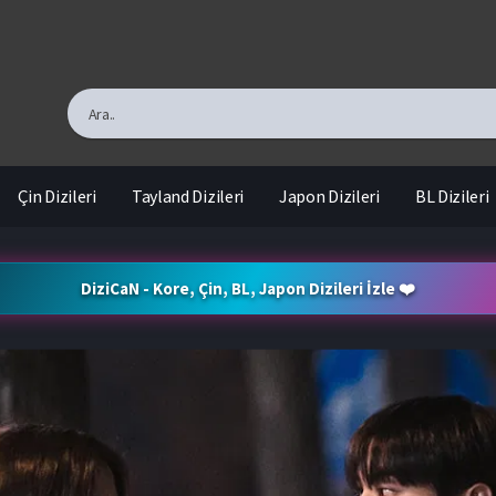
Çin Dizileri
Tayland Dizileri
Japon Dizileri
BL Dizileri
DiziCaN - Kore, Çin, BL, Japon Dizileri İzle ❤️