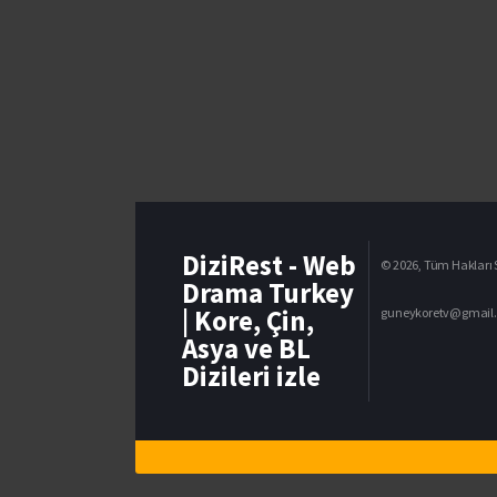
DiziRest - Web
© 2026, Tüm Hakları S
Drama Turkey
| Kore, Çin,
guneykoretv@gmail
Asya ve BL
Dizileri izle