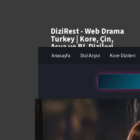
DiziRest - Web Drama
Turkey | Kore, Çin,
Asya ve BL Dizileri
izle
Anasayfa
Dizi Arşivi
Kore Dizileri