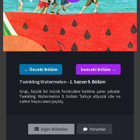
DiziRest
Vidmoly
Okru
Mega
← Önceki Bölüm
Sonraki Bölüm →
Twinkling Watermelon
-
1. Sezon
9. Bölüm
Grup, büyük bir müzik festivaline katılma şansı yakalar.
Twinkling Watermelon 9. bölüm Türkçe altyazılı izle ve
sahne heyecanını paylaş.
Diğer Bölümler
Yorumlar