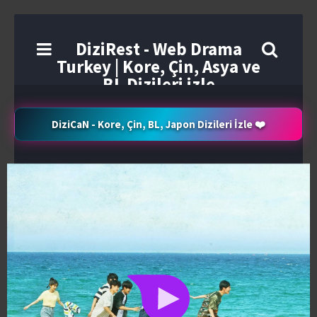
DiziRest - Web Drama
Turkey | Kore, Çin, Asya ve
BL Dizileri izle
DiziCaN - Kore, Çin, BL, Japon Dizileri İzle ❤️
Seçenekler
4