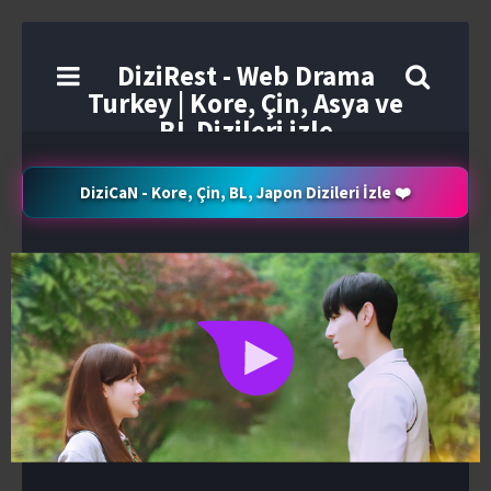
DiziRest - Web Drama
Turkey | Kore, Çin, Asya ve
BL Dizileri izle
DiziCaN - Kore, Çin, BL, Japon Dizileri İzle ❤️