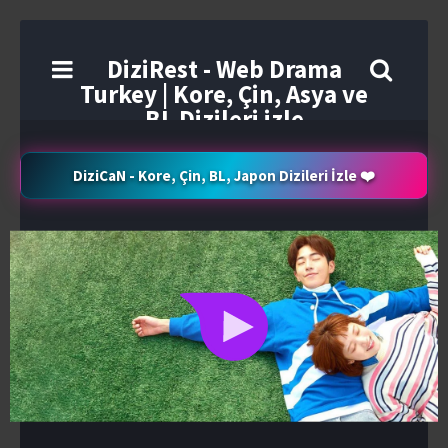
DiziRest - Web Drama
Turkey | Kore, Çin, Asya ve
BL Dizileri izle
DiziCaN - Kore, Çin, BL, Japon Dizileri İzle ❤️