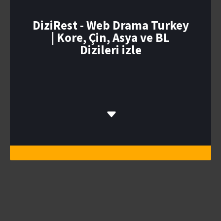
DiziRest - Web Drama Turkey
| Kore, Çin, Asya ve BL
Dizileri izle
DiziRest.com –
Asya Sinemasının
Dijital Arşivi ve
İzleme Platformu