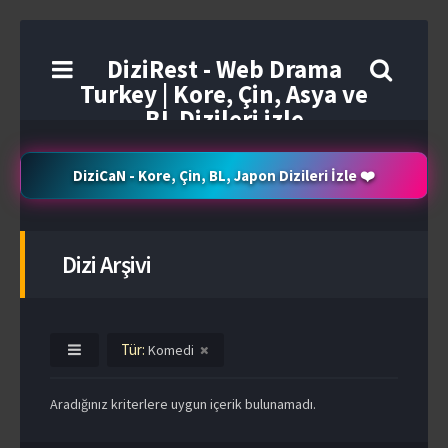
DiziRest - Web Drama
Turkey | Kore, Çin, Asya ve
BL Dizileri izle
DiziCaN - Kore, Çin, BL, Japon Dizileri İzle ❤️
Dizi Arşivi
Tür:
Komedi
Aradığınız kriterlere uygun içerik bulunamadı.