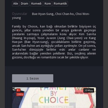
Aile
Dram
Komedi
Kore
Romantik
Oyuncular
Bae Hyun-Sung
,
Choi Chan-ho
,
Choi Won-
young
Family by Choice, kan bağı olmadan birlikte büyüyen üç
gencin, yıllar sonra yeniden bir araya gelerek geçmişin
yaralarını sarmaya çalışmalarını konu alıyor. Kim San-ha
(Hwang In-youp), Yoon Ju-won (Jung Chae-yeon) ve Kang
Hae-jun (Bae Hyun-sung), çocukluklarını birlikte geçirmiş,
ancak San-ha'nın ani ayrılığıyla yolları ayrılmıştır. On yıl sonra,
San-ha'nın dönüşüyle birlikte eski anılar canlanır ve
aralarındaki bağlar yeniden şekillenir. Dizi, seçilmiş ailenin
gücünü, dostluğu ve romantizmi sıcak bir şekilde işliyor.
1. Sezon
20 May
1080p