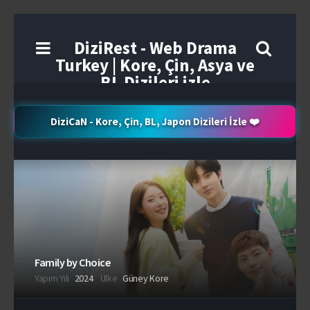
DiziRest - Web Drama
Turkey | Kore, Çin, Asya ve
BL Dizileri izle
DiziCaN - Kore, Çin, BL, Japon Dizileri İzle ❤️
Family by Choice
Yapım Yılı
2024
Ülke
Güney Kore