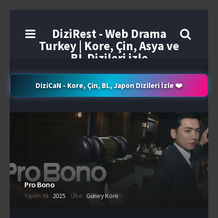
DiziRest - Web Drama
Turkey | Kore, Çin, Asya ve
BL Dizileri izle
DiziCaN - Kore, Çin, BL, Japon Dizileri İzle ❤️
Pro Bono
Yapım Yılı
2025
Ülke
Güney Kore