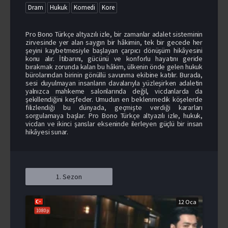
Dram
Hukuk
Komedi
Kore
Pro Bono Türkçe altyazılı izle, bir zamanlar adalet sisteminin
zirvesinde yer alan saygın bir hâkimin, tek bir gecede her
şeyini kaybetmesiyle başlayan çarpıcı dönüşüm hikâyesini
konu alır. İtibarını, gücünü ve konforlu hayatını geride
bırakmak zorunda kalan bu hâkim, ülkenin önde gelen hukuk
bürolarından birinin gönüllü savunma ekibine katılır. Burada,
sesi duyulmayan insanların davalarıyla yüzleşirken adaletin
yalnızca mahkeme salonlarında değil, vicdanlarda da
şekillendiğini keşfeder. Umudun en beklenmedik köşelerde
filizlendiği bu dünyada, geçmişte verdiği kararları
sorgulamaya başlar. Pro Bono Türkçe altyazılı izle, hukuk,
vicdan ve ikinci şanslar ekseninde ilerleyen güçlü bir insan
hikâyesi sunar.
1. Sezon
12 Oca
1080p