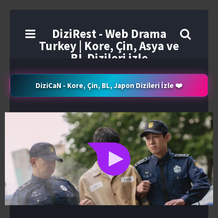
DiziRest - Web Drama
Turkey | Kore, Çin, Asya ve
BL Dizileri izle
DiziCaN - Kore, Çin, BL, Japon Dizileri İzle ❤️