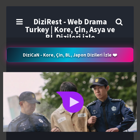
DiziRest - Web Drama
Turkey | Kore, Çin, Asya ve
BL Dizileri izle
DiziCaN - Kore, Çin, BL, Japon Dizileri İzle ❤️