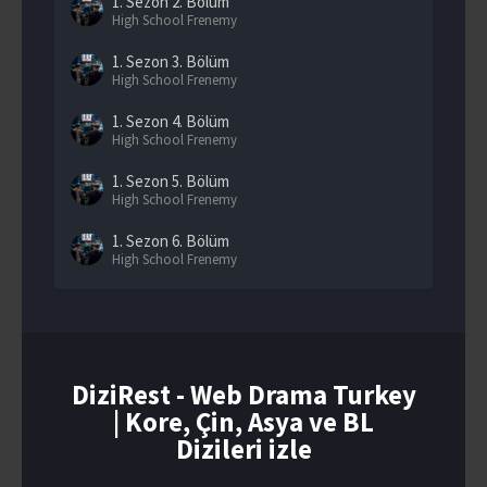
1. Sezon
2. Bölüm
High School Frenemy
1. Sezon
3. Bölüm
High School Frenemy
1. Sezon
4. Bölüm
High School Frenemy
1. Sezon
5. Bölüm
High School Frenemy
1. Sezon
6. Bölüm
High School Frenemy
1. Sezon
7. Bölüm
High School Frenemy
1. Sezon
8. Bölüm
High School Frenemy
DiziRest - Web Drama Turkey
| Kore, Çin, Asya ve BL
1. Sezon
9. Bölüm
High School Frenemy
Dizileri izle
1. Sezon
10. Bölüm