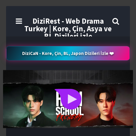
DiziRest - Web Drama
Turkey | Kore, Çin, Asya ve
BL Dizileri izle
DiziCaN - Kore, Çin, BL, Japon Dizileri İzle ❤️