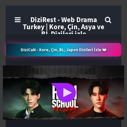
DiziRest - Web Drama
Turkey | Kore, Çin, Asya ve
BL Dizileri izle
DiziCaN - Kore, Çin, BL, Japon Dizileri İzle ❤️