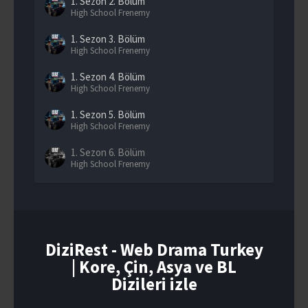
1. Sezon
2. Bölüm
High School Frenemy
1. Sezon
3. Bölüm
High School Frenemy
1. Sezon
4. Bölüm
High School Frenemy
1. Sezon
5. Bölüm
High School Frenemy
1. Sezon
6. Bölüm
High School Frenemy
1. Sezon
7. Bölüm
High School Frenemy
1. Sezon
8. Bölüm
High School Frenemy
DiziRest - Web Drama Turkey
| Kore, Çin, Asya ve BL
1. Sezon
9. Bölüm
High School Frenemy
Dizileri izle
1. Sezon
10. Bölüm