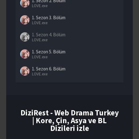
1. Sezon
2. Bölüm
LOVE.exe
1. Sezon
3. Bölüm
LOVE.exe
1. Sezon
4. Bölüm
LOVE.exe
1. Sezon
5. Bölüm
LOVE.exe
1. Sezon
6. Bölüm
LOVE.exe
1. Sezon
7. Bölüm
LOVE.exe
1. Sezon
8. Bölüm
LOVE.exe
DiziRest - Web Drama Turkey
| Kore, Çin, Asya ve BL
1. Sezon
9. Bölüm
LOVE.exe
Dizileri izle
1. Sezon
10. Bölüm