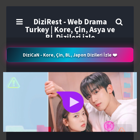
DiziRest - Web Drama
Turkey | Kore, Çin, Asya ve
BL Dizileri izle
DiziCaN - Kore, Çin, BL, Japon Dizileri İzle ❤️