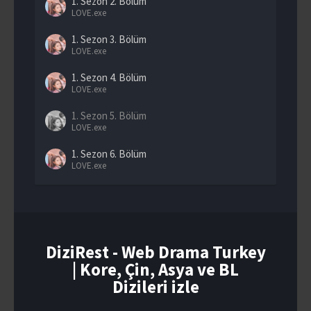
1. Sezon
2. Bölüm
LOVE.exe
1. Sezon
3. Bölüm
LOVE.exe
1. Sezon
4. Bölüm
LOVE.exe
1. Sezon
5. Bölüm
LOVE.exe
1. Sezon
6. Bölüm
LOVE.exe
1. Sezon
7. Bölüm
LOVE.exe
1. Sezon
8. Bölüm
LOVE.exe
DiziRest - Web Drama Turkey
| Kore, Çin, Asya ve BL
1. Sezon
9. Bölüm
LOVE.exe
Dizileri izle
1. Sezon
10. Bölüm