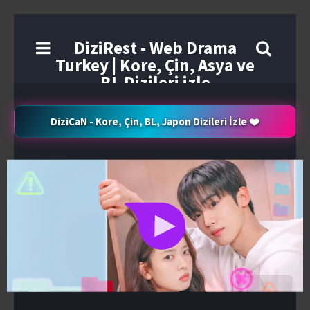
DiziRest - Web Drama
Turkey | Kore, Çin, Asya ve
BL Dizileri izle
DiziCaN - Kore, Çin, BL, Japon Dizileri İzle ❤️