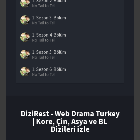
1. Sezon
2. Bölüm
No Tail to Tell
1. Sezon
3. Bölüm
No Tail to Tell
1. Sezon
4. Bölüm
No Tail to Tell
1. Sezon
5. Bölüm
No Tail to Tell
1. Sezon
6. Bölüm
No Tail to Tell
1. Sezon
7. Bölüm
No Tail to Tell
1. Sezon
8. Bölüm
No Tail to Tell
DiziRest - Web Drama Turkey
| Kore, Çin, Asya ve BL
1. Sezon
9. Bölüm
No Tail to Tell
Dizileri izle
1. Sezon
10. Bölüm