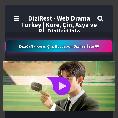
DiziRest - Web Drama
Turkey | Kore, Çin, Asya ve
BL Dizileri izle
DiziCaN - Kore, Çin, BL, Japon Dizileri İzle ❤️