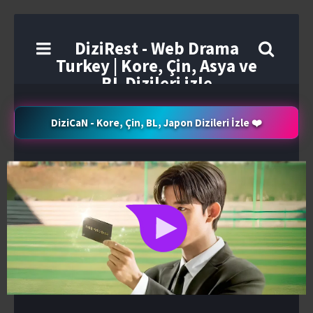
DiziRest - Web Drama
Turkey | Kore, Çin, Asya ve
BL Dizileri izle
DiziCaN - Kore, Çin, BL, Japon Dizileri İzle ❤️