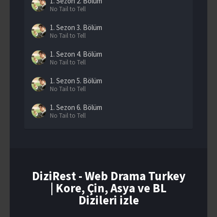
1. Sezon
2. Bölüm
No Tail to Tell
1. Sezon
3. Bölüm
No Tail to Tell
1. Sezon
4. Bölüm
No Tail to Tell
1. Sezon
5. Bölüm
No Tail to Tell
1. Sezon
6. Bölüm
No Tail to Tell
1. Sezon
7. Bölüm
No Tail to Tell
1. Sezon
8. Bölüm
No Tail to Tell
DiziRest - Web Drama Turkey
| Kore, Çin, Asya ve BL
1. Sezon
9. Bölüm
No Tail to Tell
Dizileri izle
1. Sezon
10. Bölüm