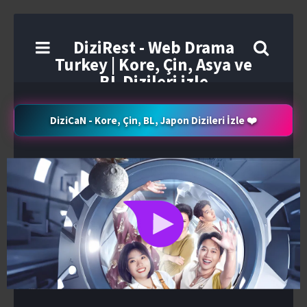
DiziRest - Web Drama
Turkey | Kore, Çin, Asya ve
BL Dizileri izle
DiziCaN - Kore, Çin, BL, Japon Dizileri İzle ❤️