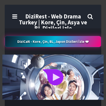
DiziRest - Web Drama
Turkey | Kore, Çin, Asya ve
BL Dizileri izle
DiziCaN - Kore, Çin, BL, Japon Dizileri İzle ❤️