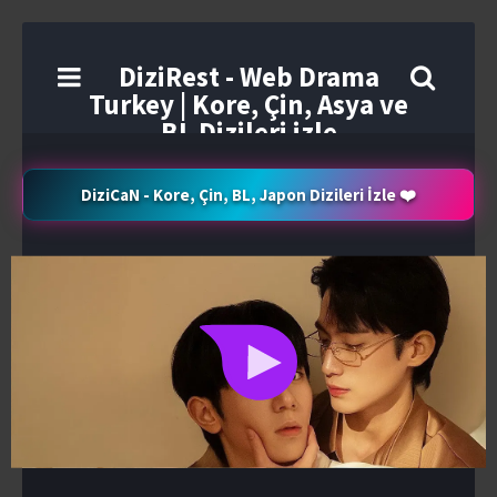
DiziRest - Web Drama
Turkey | Kore, Çin, Asya ve
BL Dizileri izle
DiziCaN - Kore, Çin, BL, Japon Dizileri İzle ❤️