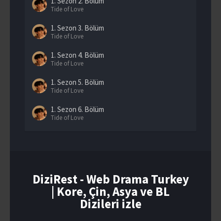
1. Sezon
2. Bölüm
Tide of Love
1. Sezon
3. Bölüm
Tide of Love
1. Sezon
4. Bölüm
Tide of Love
1. Sezon
5. Bölüm
Tide of Love
1. Sezon
6. Bölüm
Tide of Love
1. Sezon
7. Bölüm
Tide of Love
1. Sezon
8. Bölüm
Tide of Love
DiziRest - Web Drama Turkey
| Kore, Çin, Asya ve BL
1. Sezon
9. Bölüm
Tide of Love
Dizileri izle
1. Sezon
10. Bölüm