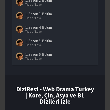
1. Sezon
2. Bölüm
Tide of Love
1. Sezon
3. Bölüm
Tide of Love
1. Sezon
4. Bölüm
Tide of Love
1. Sezon
5. Bölüm
Tide of Love
1. Sezon
6. Bölüm
Tide of Love
1. Sezon
7. Bölüm
Tide of Love
1. Sezon
8. Bölüm
Tide of Love
DiziRest - Web Drama Turkey
| Kore, Çin, Asya ve BL
1. Sezon
9. Bölüm
Tide of Love
Dizileri izle
1. Sezon
10. Bölüm