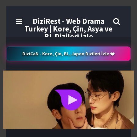
DiziRest - Web Drama
Turkey | Kore, Çin, Asya ve
BL Dizileri izle
DiziCaN - Kore, Çin, BL, Japon Dizileri İzle ❤️