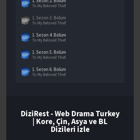
1. Sezon
2. Bölüm
To My Beloved Thief
1. Sezon
3. Bölüm
To My Beloved Thief
1. Sezon
4. Bölüm
To My Beloved Thief
1. Sezon
5. Bölüm
To My Beloved Thief
1. Sezon
6. Bölüm
To My Beloved Thief
1. Sezon
7. Bölüm
To My Beloved Thief
1. Sezon
8. Bölüm
To My Beloved Thief
DiziRest - Web Drama Turkey
| Kore, Çin, Asya ve BL
1. Sezon
9. Bölüm
To My Beloved Thief
Dizileri izle
1. Sezon
10. Bölüm