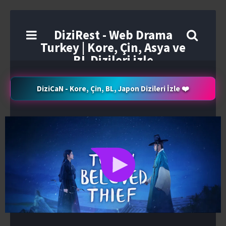
DiziRest - Web Drama
Turkey | Kore, Çin, Asya ve
BL Dizileri izle
DiziCaN - Kore, Çin, BL, Japon Dizileri İzle ❤️