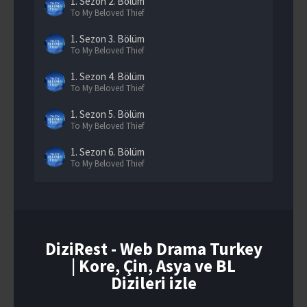
1. Sezon
2. Bölüm
To My Beloved Thief
1. Sezon
3. Bölüm
To My Beloved Thief
1. Sezon
4. Bölüm
To My Beloved Thief
1. Sezon
5. Bölüm
To My Beloved Thief
1. Sezon
6. Bölüm
To My Beloved Thief
1. Sezon
7. Bölüm
To My Beloved Thief
1. Sezon
8. Bölüm
To My Beloved Thief
DiziRest - Web Drama Turkey
| Kore, Çin, Asya ve BL
1. Sezon
9. Bölüm
To My Beloved Thief
Dizileri izle
1. Sezon
10. Bölüm