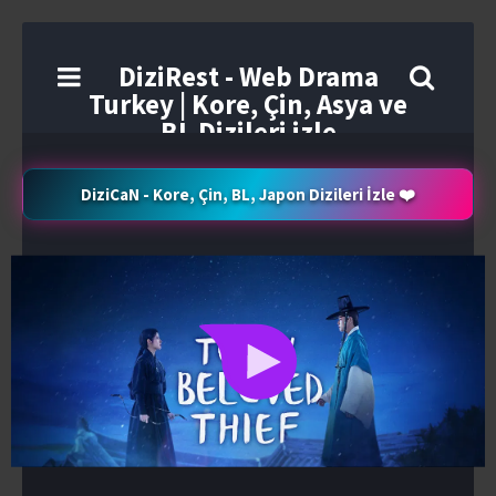
DiziRest - Web Drama
Turkey | Kore, Çin, Asya ve
BL Dizileri izle
DiziCaN - Kore, Çin, BL, Japon Dizileri İzle ❤️